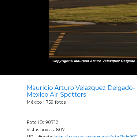
Mauricio Arturo Velazquez Delgado-
Mexico Air Spotters
México | 759 fotos
Foto ID: 90712
Vistas únicas: 807