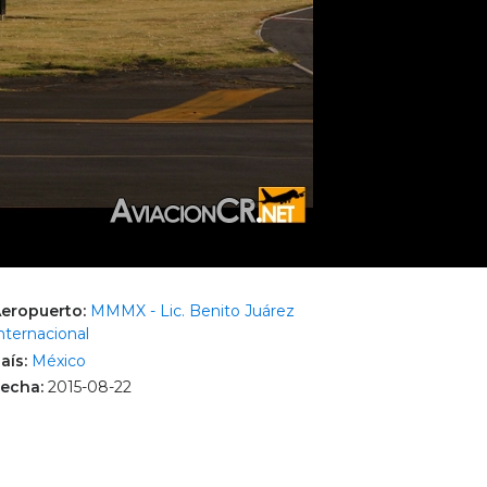
eropuerto:
MMMX - Lic. Benito Juárez
nternacional
aís:
México
echa:
2015-08-22