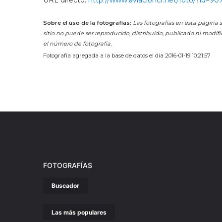
URL directo:
http://www.aviacioncr.net/foto/?id=90
Sobre el uso de la fotografías:
Las fotografías en esta página s
sitio no puede ser reproducido, distribuido, publicado ni modifi
el número de fotografía.
Fotografía agregada a la base de datos el día 2016-01-19 10:21:57
FOTOGRAFÍAS
Buscador
Las más populares