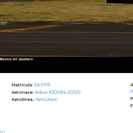
Matrícula:
XA-FPP
A
I
Aeronave:
Airbus A300B4-203(F)
P
Aerolínea.:
AeroUnion
F