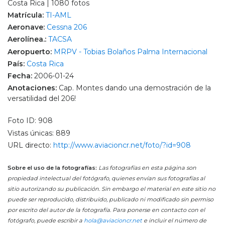
Costa Rica | 1080 fotos
Matrícula:
TI-AML
Aeronave:
Cessna 206
Aerolínea.:
TACSA
Aeropuerto:
MRPV - Tobias Bolaños Palma Internacional
País:
Costa Rica
Fecha:
2006-01-24
Anotaciones:
Cap. Montes dando una demostración de la
versatilidad del 206!
Foto ID: 908
Vistas únicas: 889
URL directo:
http://www.aviacioncr.net/foto/?id=908
Sobre el uso de la fotografías:
Las fotografías en esta página son
propiedad intelectual del fotógrafo, quienes envían sus fotografías al
sitio autorizando su publicación. Sin embargo el material en este sitio no
puede ser reproducido, distribuido, publicado ni modificado sin permiso
por escrito del autor de la fotografía. Para ponerse en contacto con el
fotógrafo, puede escribir a
hola@aviacioncr.net
e incluir el número de