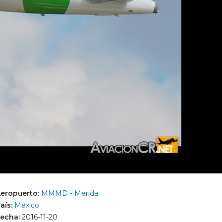
eropuerto:
MMMD - Merida
aís:
México
echa:
2016-11-20