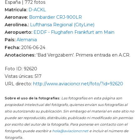
España | 772 fotos
Matrícula:
D-ACKL
Aeronave:
Bombardier CRJ-900LR
Aerolínea.:
Lufthansa Regional (CityLine)
Aeropuerto:
EDDF - Flughafen Frankfurt am Main
País:
Alemania
Fecha:
2016-06-24
Anotaciones:
'Bad Vergzabern'. Primera entrada en A.CR.
Foto ID: 92620
Vistas únicas: 517
URL directo:
http://www.aviacioncr.net/foto/?id=92620
Sobre el uso de la fotografías:
Las fotografías en esta página son
propiedad intelectual del fotógrafo, quienes envían sus fotografías al
sitio autorizando su publicación. Sin embargo el material en este sitio no
puede ser reproducido, distribuido, publicado ni modificado sin permiso
por escrito del autor de la fotografía. Para ponerse en contacto con el
fotógrafo, puede escribir a
hola@aviacioncr.net
e incluir el número de
fotografía.