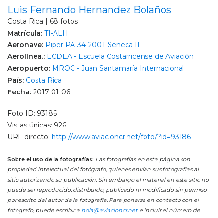
Luis Fernando Hernandez Bolaños
Costa Rica | 68 fotos
Matrícula:
TI-ALH
Aeronave:
Piper PA-34-200T Seneca II
Aerolínea.:
ECDEA - Escuela Costarricense de Aviación
Aeropuerto:
MROC - Juan Santamaría Internacional
País:
Costa Rica
Fecha:
2017-01-06
Foto ID: 93186
Vistas únicas: 926
URL directo:
http://www.aviacioncr.net/foto/?id=93186
Sobre el uso de la fotografías:
Las fotografías en esta página son
propiedad intelectual del fotógrafo, quienes envían sus fotografías al
sitio autorizando su publicación. Sin embargo el material en este sitio no
puede ser reproducido, distribuido, publicado ni modificado sin permiso
por escrito del autor de la fotografía. Para ponerse en contacto con el
fotógrafo, puede escribir a
hola@aviacioncr.net
e incluir el número de