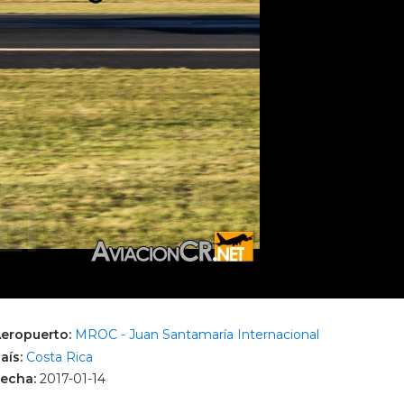
eropuerto:
MROC - Juan Santamaría Internacional
aís:
Costa Rica
echa:
2017-01-14