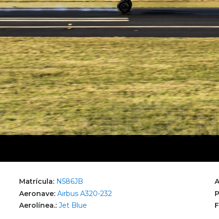
Matrícula:
N586JB
A
Aeronave:
Airbus A320-232
P
Aerolínea.:
Jet Blue
F