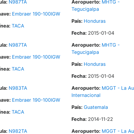
ula:
N987TA
Aeropuerto:
MHTG -
Tegucigalpa
nave:
Embraer 190-100IGW
País:
Honduras
ínea:
TACA
Fecha:
2015-01-04
ula:
N987TA
Aeropuerto:
MHTG -
Tegucigalpa
nave:
Embraer 190-100IGW
País:
Honduras
ínea:
TACA
Fecha:
2015-01-04
ula:
N983TA
Aeropuerto:
MGGT - La Au
Internacional
nave:
Embraer 190-100IGW
País:
Guatemala
ínea:
TACA
Fecha:
2014-11-22
ula:
N982TA
Aeropuerto:
MGGT - La Au