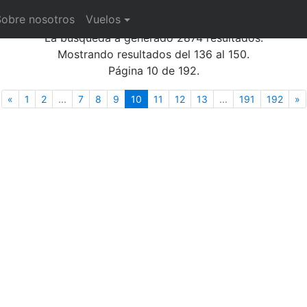
ías
Sobre nosotros
Vuelos
La búsqueda a generado 2874 resultados.
Mostrando resultados del 136 al 150.
Página 10 de 192.
Anterior
(actual)
S
«
1
2
...
7
8
9
10
11
12
13
...
191
192
»