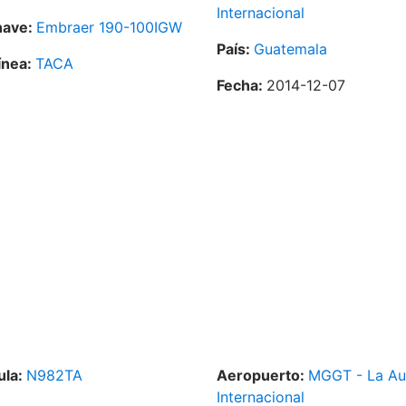
Internacional
nave:
Embraer 190-100IGW
País:
Guatemala
ínea:
TACA
Fecha:
2014-12-07
ula:
N982TA
Aeropuerto:
MGGT - La Au
Internacional