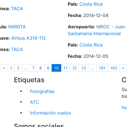
País:
Costa Rica
ínea:
TACA
Fecha:
2014-12-04
ula:
N990TA
Aeropuerto:
MROC - Juan
Santamaría Internacional
nave:
Airbus A319-112
País:
Costa Rica
ínea:
TACA
Fecha:
2014-12-05
Anterior
(actual)
S
«
1
2
...
7
8
9
10
11
12
13
...
191
192
»
Etiquetas
C
Su
Fotografías
bi
ATC
ho
Información vuelos
Somos sociales