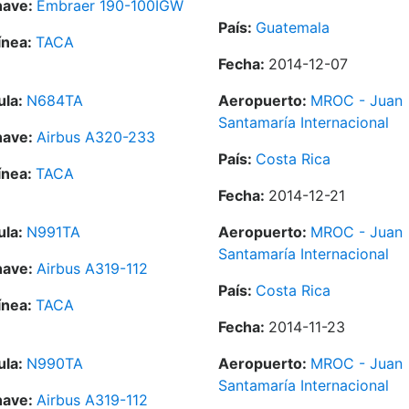
nave:
Embraer 190-100IGW
País:
Guatemala
ínea:
TACA
Fecha:
2014-12-07
ula:
N684TA
Aeropuerto:
MROC - Juan
Santamaría Internacional
nave:
Airbus A320-233
País:
Costa Rica
ínea:
TACA
Fecha:
2014-12-21
ula:
N991TA
Aeropuerto:
MROC - Juan
Santamaría Internacional
nave:
Airbus A319-112
País:
Costa Rica
ínea:
TACA
Fecha:
2014-11-23
ula:
N990TA
Aeropuerto:
MROC - Juan
Santamaría Internacional
nave:
Airbus A319-112