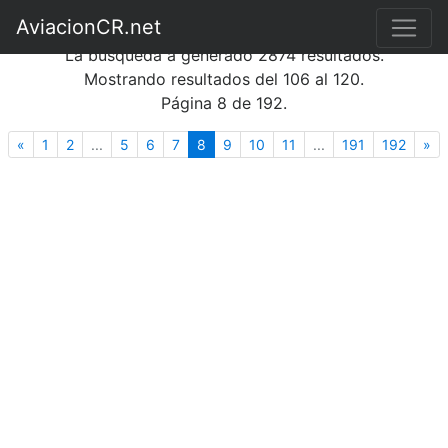
Búsqueda de fotografías
AviacionCR.net
La búsqueda a generado 2874 resultados.
Mostrando resultados del 106 al 120.
Página 8 de 192.
Anterior
(actual)
Si
«
1
2
...
5
6
7
8
9
10
11
...
191
192
»