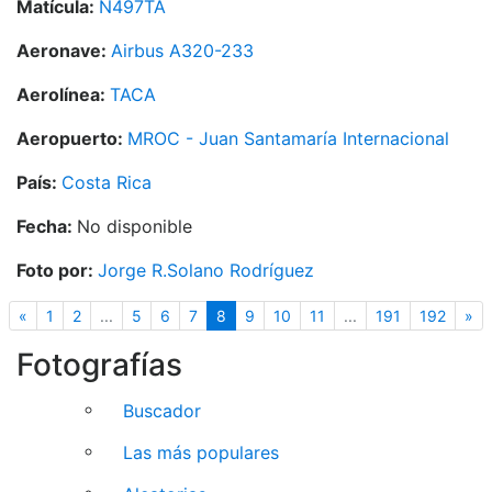
Matícula:
N497TA
Aeronave:
Airbus A320-233
Aerolínea:
TACA
Aeropuerto:
MROC - Juan Santamaría Internacional
País:
Costa Rica
Fecha:
No disponible
Foto por:
Jorge R.Solano Rodríguez
Anterior
(actual)
Si
«
1
2
...
5
6
7
8
9
10
11
...
191
192
»
Fotografías
Buscador
Las más populares