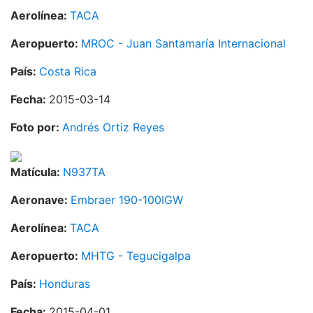
Aerolínea:
TACA
Aeropuerto:
MROC - Juan Santamaría Internacional
País:
Costa Rica
Fecha:
2015-03-14
Foto por:
Andrés Ortiz Reyes
Matícula:
N937TA
Aeronave:
Embraer 190-100IGW
Aerolínea:
TACA
Aeropuerto:
MHTG - Tegucigalpa
País:
Honduras
Fecha:
2015-04-01