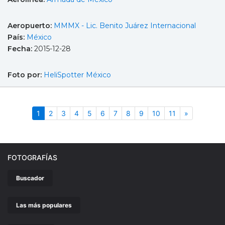
Aeropuerto:
MMMX - Lic. Benito Juárez Internacional
País:
México
Fecha:
2015-12-28
Foto por:
HeliSpotter México
(actual)
Siguiente
1
2
3
4
5
6
7
8
9
10
11
»
FOTOGRAFÍAS
Buscador
Las más populares