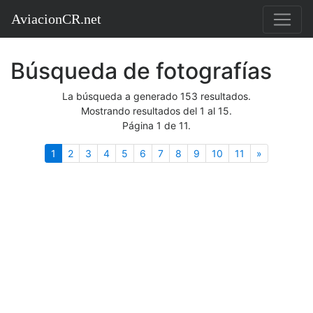
AviacionCR.net
Búsqueda de fotografías
La búsqueda a generado 153 resultados.
Mostrando resultados del 1 al 15.
Página 1 de 11.
(actual)
Siguiente
1
2
3
4
5
6
7
8
9
10
11
»