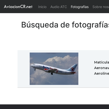
AviacionCR.net
(current)
Inicio
Audio ATC
Fotografías
Sobre nos
Búsqueda de fotografía
Matícul
Aeronav
Aerolín