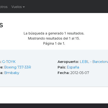
otros
Vuelos
s
La búsqueda a generado 1 resultados.
Mostrando resultados del 1 al 15.
Página 1 de 1.
a:
G-TOYK
Aeropuerto:
LEBL - Barcelona
e:
Boeing 737-33R
País:
España
ea:
Bmibaby
Fecha:
2012-05-07