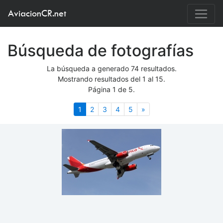
AviacionCR.net
Búsqueda de fotografías
La búsqueda a generado 74 resultados.
Mostrando resultados del 1 al 15.
Página 1 de 5.
(actual)
Siguiente
1
2
3
4
5
»