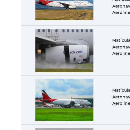
Aeronav
Aerolín
Matícul
Aeronav
Aerolín
Matícul
Aeronav
Aerolín