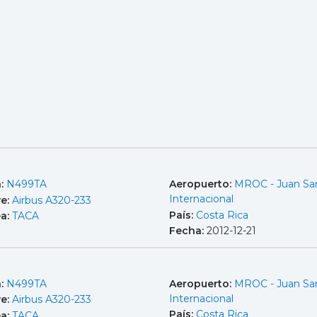
a:
N499TA
Aeropuerto:
MROC - Juan Sa
Internacional
e:
Airbus A320-233
País:
Costa Rica
ea:
TACA
Fecha:
2012-12-21
a:
N499TA
Aeropuerto:
MROC - Juan Sa
Internacional
e:
Airbus A320-233
País:
Costa Rica
ea:
TACA