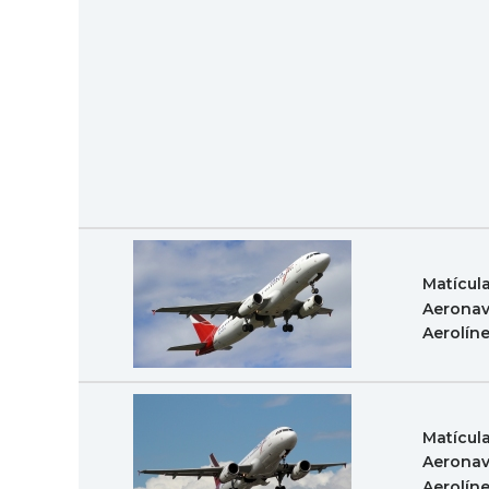
Matícul
Aeronav
Aerolín
Matícul
Aeronav
Aerolín