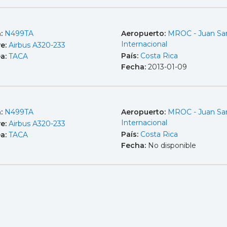
a:
N499TA
Aeropuerto:
MROC - Juan Sa
Internacional
e:
Airbus A320-233
País:
Costa Rica
ea:
TACA
Fecha:
2013-01-09
a:
N499TA
Aeropuerto:
MROC - Juan Sa
Internacional
e:
Airbus A320-233
País:
Costa Rica
ea:
TACA
Fecha:
No disponible