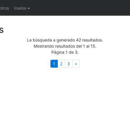
otros
Vuelos
s
La búsqueda a generado 42 resultados.
Mostrando resultados del 1 al 15.
Página 1 de 3.
(actual)
Siguiente
1
2
3
»