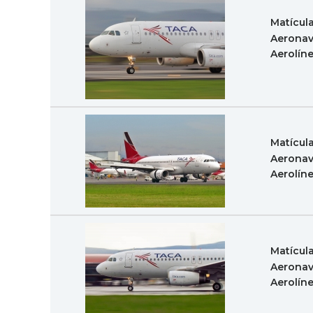
Matícul
Aeronav
Aerolín
Matícul
Aeronav
Aerolín
Matícul
Aeronav
Aerolín