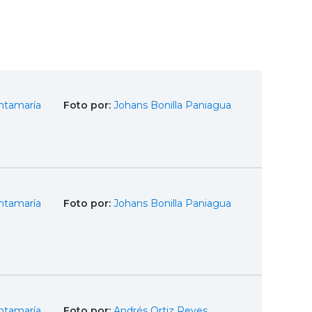
ntamaría
Foto por:
Johans Bonilla Paniagua
ntamaría
Foto por:
Johans Bonilla Paniagua
ntamaría
Foto por:
Andrés Ortiz Reyes