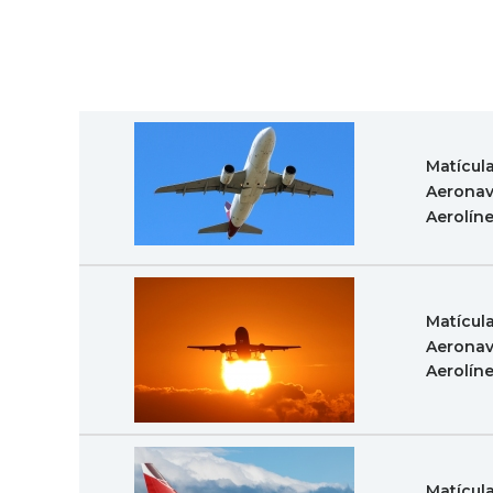
Matícul
Aeronav
Aerolín
Matícul
Aeronav
Aerolín
Matícul