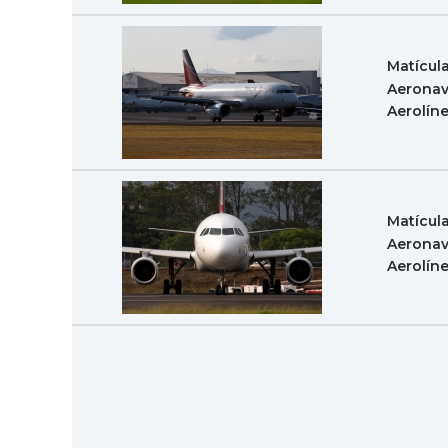
Matícul
Aeronav
Aerolín
Matícul
Aeronav
Aerolín