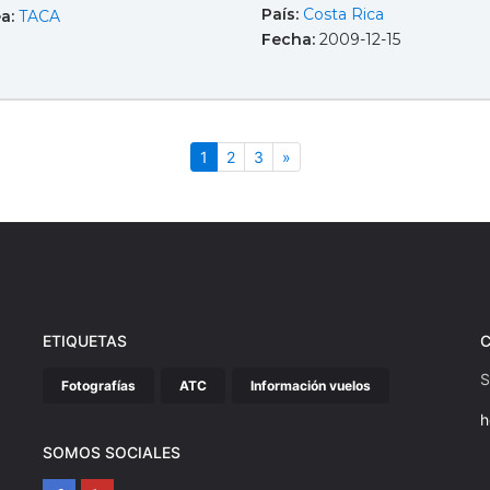
País:
Costa Rica
ea:
TACA
Fecha:
2009-12-15
(actual)
Siguiente
1
2
3
»
ETIQUETAS
S
Fotografías
ATC
Información vuelos
h
SOMOS SOCIALES