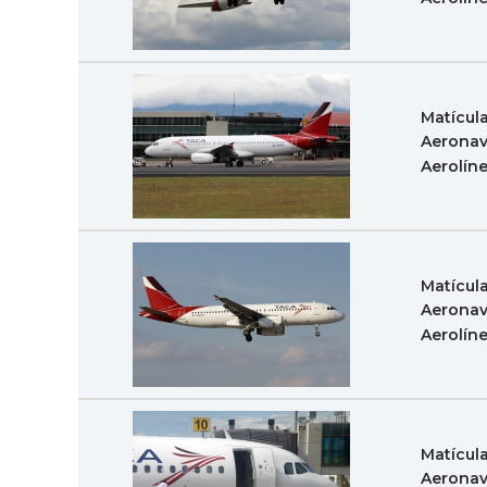
Matícul
Aeronav
Aerolín
Matícul
Aeronav
Aerolín
Matícul
Aeronav