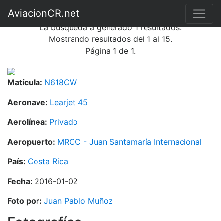
Búsqueda de fotografías
AviacionCR.net
La búsqueda a generado 1 resultados.
Mostrando resultados del 1 al 15.
Página 1 de 1.
Matícula:
N618CW
Aeronave:
Learjet 45
Aerolínea:
Privado
Aeropuerto:
MROC - Juan Santamaría Internacional
País:
Costa Rica
Fecha:
2016-01-02
Foto por:
Juan Pablo Muñoz