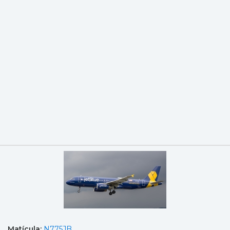
Matícula:
N775JB