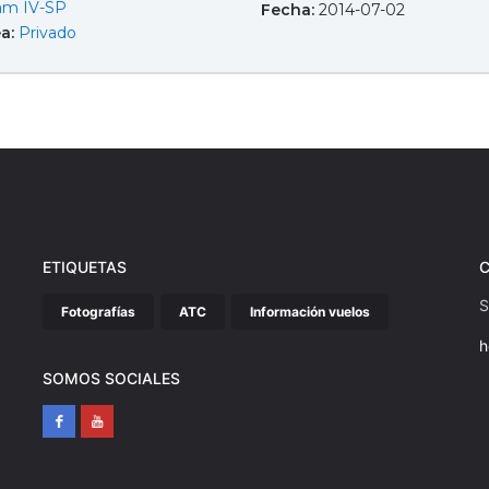
am IV-SP
Fecha:
2014-07-02
ea:
Privado
ETIQUETAS
S
Fotografías
ATC
Información vuelos
h
SOMOS SOCIALES