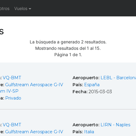
otros
Vuelos
s
La búsqueda a generado 2 resultados.
Mostrando resultados del 1 al 15.
Página 1 de 1.
a:
VQ-BMT
Aeropuerto:
LEBL - Barcelona
e:
Gulfstream Aerospace G-IV
País:
España
am IV-SP
Fecha:
2015-03-03
ea:
Privado
a:
VQ-BMT
Aeropuerto:
LIRN - Naples
e:
Gulfstream Aerospace G-IV
País:
Italia