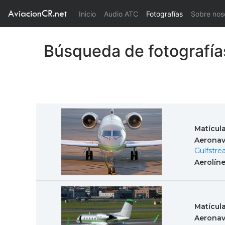
AviacionCR.net
(current)
Inicio
Audio ATC
Fotografías
Sobre nos
Búsqueda de fotografía
Matícul
Aeronav
Gulfstre
Aerolín
Matícul
Aeronav