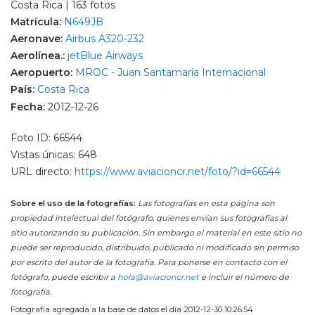
Costa Rica | 163 fotos
Matrícula:
N649JB
Aeronave:
Airbus A320-232
Aerolínea.:
jetBlue Airways
Aeropuerto:
MROC - Juan Santamaría Internacional
País:
Costa Rica
Fecha:
2012-12-26
Foto ID: 66544
Vistas únicas: 648
URL directo:
https://www.aviacioncr.net/foto/?id=66544
Sobre el uso de la fotografías:
Las fotografías en esta página son
propiedad intelectual del fotógrafo, quienes envían sus fotografías al
sitio autorizando su publicación. Sin embargo el material en este sitio no
puede ser reproducido, distribuido, publicado ni modificado sin permiso
por escrito del autor de la fotografía. Para ponerse en contacto con el
fotógrafo, puede escribir a
hola@aviacioncr.net
e incluir el número de
fotografía.
Fotografía agregada a la base de datos el día 2012-12-30 10:26:54