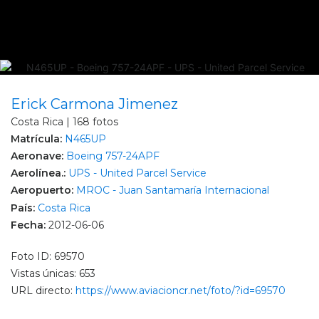
Erick Carmona Jimenez
Costa Rica | 168 fotos
Matrícula:
N465UP
Aeronave:
Boeing 757-24APF
Aerolínea.:
UPS - United Parcel Service
Aeropuerto:
MROC - Juan Santamaría Internacional
País:
Costa Rica
Fecha:
2012-06-06
Foto ID: 69570
Vistas únicas: 653
URL directo:
https://www.aviacioncr.net/foto/?id=69570