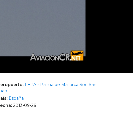
eropuerto:
LEPA - Palma de Mallorca Son San
uan
aís:
España
echa:
2013-09-26