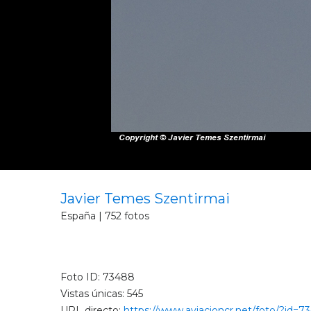
Javier Temes Szentirmai
España | 752 fotos
Foto ID: 73488
Vistas únicas: 545
URL directo:
https://www.aviacioncr.net/foto/?id=7