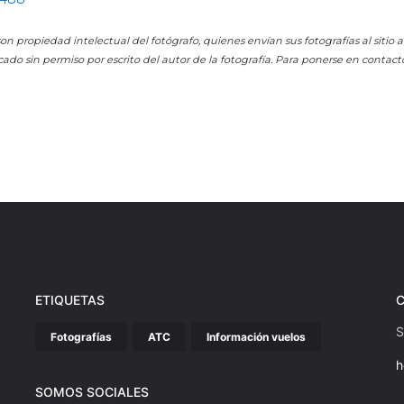
on propiedad intelectual del fotógrafo, quienes envían sus fotografías al sitio
cado sin permiso por escrito del autor de la fotografía. Para ponerse en contact
ETIQUETAS
S
Fotografías
ATC
Información vuelos
h
SOMOS SOCIALES