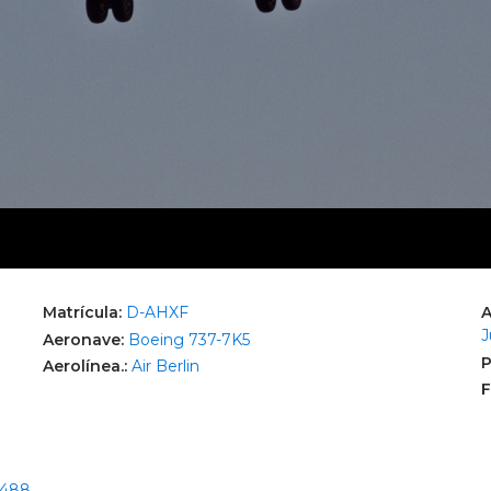
Matrícula:
D-AHXF
A
J
Aeronave:
Boeing 737-7K5
P
Aerolínea.:
Air Berlin
F
3488