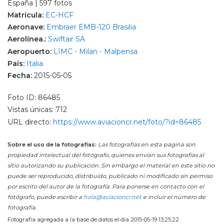
España | 597 fotos
Matrícula:
EC-HCF
Aeronave:
Embraer EMB-120 Brasilia
Aerolínea.:
Swiftair SA
Aeropuerto:
LIMC - Milan - Malpensa
País:
Italia
Fecha:
2015-05-05
Foto ID: 86485
Vistas únicas: 712
URL directo:
https://www.aviacioncr.net/foto/?id=86485
Sobre el uso de la fotografías:
Las fotografías en esta página son
propiedad intelectual del fotógrafo, quienes envían sus fotografías al
sitio autorizando su publicación. Sin embargo el material en este sitio no
puede ser reproducido, distribuido, publicado ni modificado sin permiso
por escrito del autor de la fotografía. Para ponerse en contacto con el
fotógrafo, puede escribir a
hola@aviacioncr.net
e incluir el número de
fotografía.
Fotografía agregada a la base de datos el día 2015-05-19 13:25:22