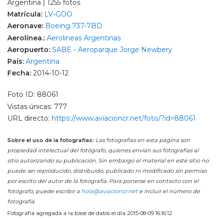
Argentina | 1255 fotos
Matrícula:
LV-GOO
Aeronave:
Boeing 737-7BD
Aerolínea.:
Aerolineas Argentinas
Aeropuerto:
SABE - Aeroparque Jorge Newbery
País:
Argentina
Fecha:
2014-10-12
Foto ID: 88061
Vistas únicas: 777
URL directo:
https://www.aviacioncr.net/foto/?id=88061
Sobre el uso de la fotografías:
Las fotografías en esta página son
propiedad intelectual del fotógrafo, quienes envían sus fotografías al
sitio autorizando su publicación. Sin embargo el material en este sitio no
puede ser reproducido, distribuido, publicado ni modificado sin permiso
por escrito del autor de la fotografía. Para ponerse en contacto con el
fotógrafo, puede escribir a
hola@aviacioncr.net
e incluir el número de
fotografía.
Fotografía agregada a la base de datos el día 2015-08-09 16:16:12