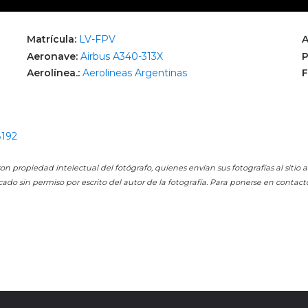
Matrícula:
LV-FPV
A
Aeronave:
Airbus A340-313X
P
Aerolínea.:
Aerolineas Argentinas
F
8192
on propiedad intelectual del fotógrafo, quienes envían sus fotografías al sitio
cado sin permiso por escrito del autor de la fotografía. Para ponerse en contact