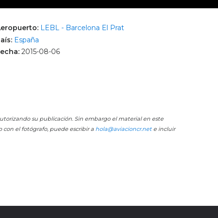
eropuerto:
LEBL - Barcelona El Prat
aís:
España
echa:
2015-08-06
 autorizando su publicación. Sin embargo el material en este
o con el fotógrafo, puede escribir a
hola@aviacioncr.net
e incluir