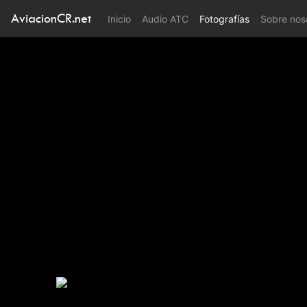
AviacionCR.net
(current)
Inicio
Audio ATC
Fotografías
Sobre nos