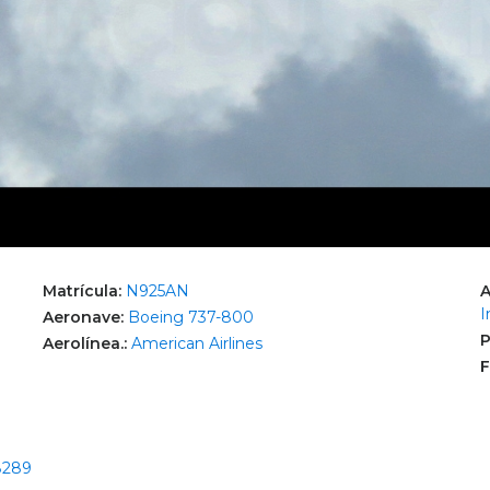
Matrícula:
N925AN
A
I
Aeronave:
Boeing 737-800
P
Aerolínea.:
American Airlines
F
8289