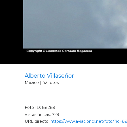
Alberto Villaseñor
México | 42 fotos
Foto ID: 88289
Vistas únicas: 729
URL directo:
https://www.aviacioncr.net/foto/?id=8