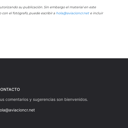
 autorizando su publicación. Sin embargo el material en este
o con el fotógrafo, puede escribir a
hola@aviacioncr.net
e incluir
CONTACTO
us comentarios y sugerencias son bienvenidos.
ola@aviacioncr.net