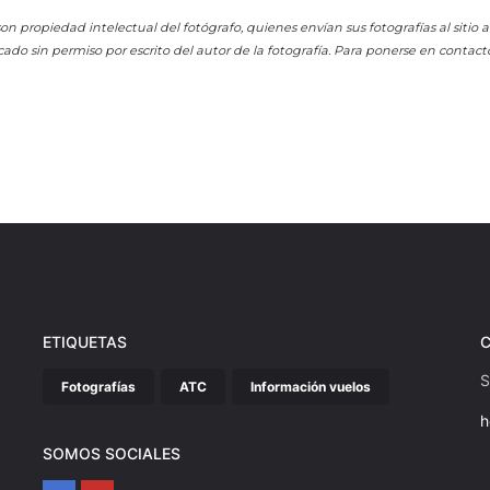
on propiedad intelectual del fotógrafo, quienes envían sus fotografías al sitio
cado sin permiso por escrito del autor de la fotografía. Para ponerse en contact
ETIQUETAS
S
Fotografías
ATC
Información vuelos
h
SOMOS SOCIALES