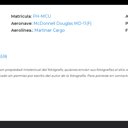
Matrícula:
PH-MCU
A
Aeronave:
McDonnell Douglas MD-11(F)
P
Aerolínea.:
Martinair Cargo
F
8518
on propiedad intelectual del fotógrafo, quienes envían sus fotografías al sitio
cado sin permiso por escrito del autor de la fotografía. Para ponerse en contact