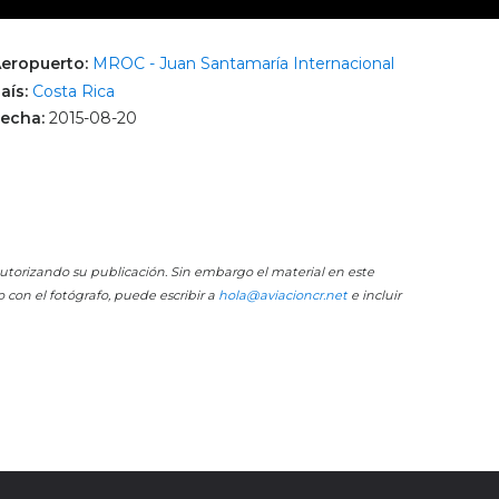
eropuerto:
MROC - Juan Santamaría Internacional
aís:
Costa Rica
echa:
2015-08-20
 autorizando su publicación. Sin embargo el material en este
o con el fotógrafo, puede escribir a
hola@aviacioncr.net
e incluir