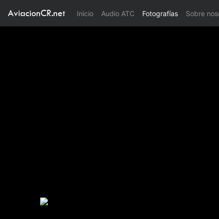
AviacionCR.net
(current)
Inicio
Audio ATC
Fotografías
Sobre nos