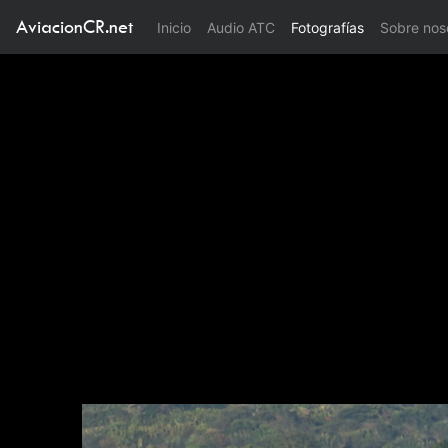
AviacionCR.net
(current)
Inicio
Audio ATC
Fotografías
Sobre nos