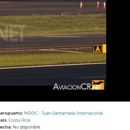
eropuerto:
MROC - Juan Santamaría Internacional
aís:
Costa Rica
echa:
No disponible