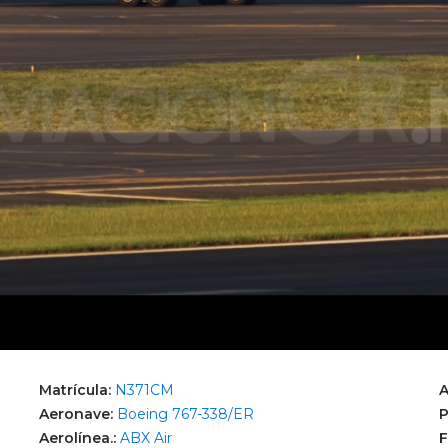
Matrícula:
N371CM
A
Aeronave:
Boeing 767-338/ER
P
Aerolínea.:
ABX Air
F