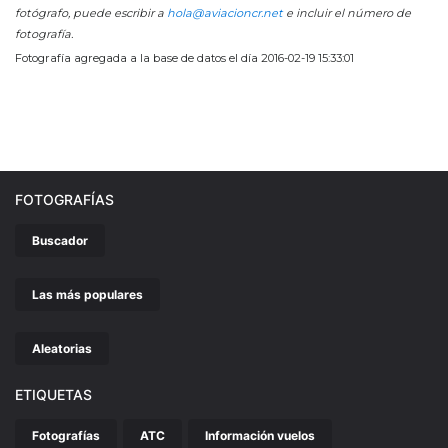
fotógrafo, puede escribir a
hola@aviacioncr.net
e incluir el número de
fotografía.
Fotografía agregada a la base de datos el día 2016-02-19 15:33:01
FOTOGRAFÍAS
Buscador
Las más populares
Aleatorias
ETIQUETAS
Fotografías
ATC
Información vuelos