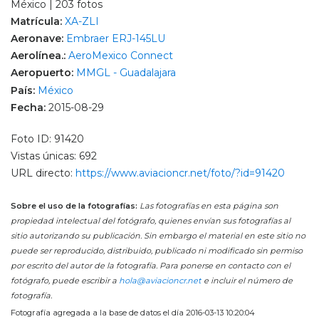
México | 203 fotos
Matrícula:
XA-ZLI
Aeronave:
Embraer ERJ-145LU
Aerolínea.:
AeroMexico Connect
Aeropuerto:
MMGL - Guadalajara
País:
México
Fecha:
2015-08-29
Foto ID: 91420
Vistas únicas: 692
URL directo:
https://www.aviacioncr.net/foto/?id=91420
Sobre el uso de la fotografías:
Las fotografías en esta página son
propiedad intelectual del fotógrafo, quienes envían sus fotografías al
sitio autorizando su publicación. Sin embargo el material en este sitio no
puede ser reproducido, distribuido, publicado ni modificado sin permiso
por escrito del autor de la fotografía. Para ponerse en contacto con el
fotógrafo, puede escribir a
hola@aviacioncr.net
e incluir el número de
fotografía.
Fotografía agregada a la base de datos el día 2016-03-13 10:20:04