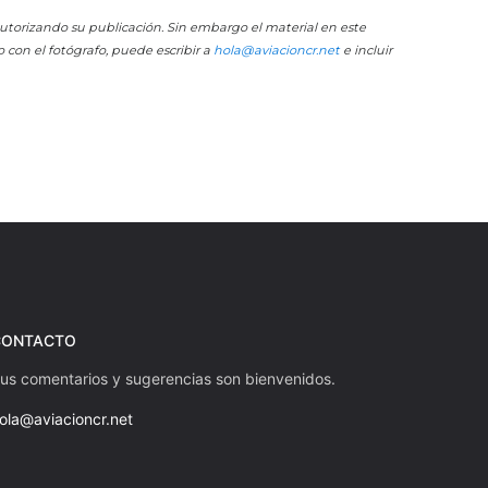
 autorizando su publicación. Sin embargo el material en este
o con el fotógrafo, puede escribir a
hola@aviacioncr.net
e incluir
CONTACTO
us comentarios y sugerencias son bienvenidos.
ola@aviacioncr.net