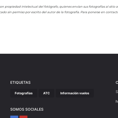
on propiedad intelectual del fotógrafo, quienes envían sus fotografías al sitio
cado sin permiso por escrito del autor de la fotografía. Para ponerse en contact
ETIQUETAS
S
Fotografías
ATC
Información vuelos
h
SOMOS SOCIALES