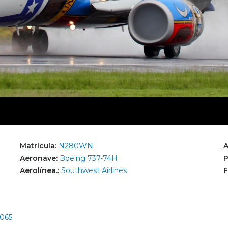
Matrícula:
N280WN
A
Aeronave:
Boeing 737-74H
P
Aerolínea.:
Southwest Airlines
F
2065