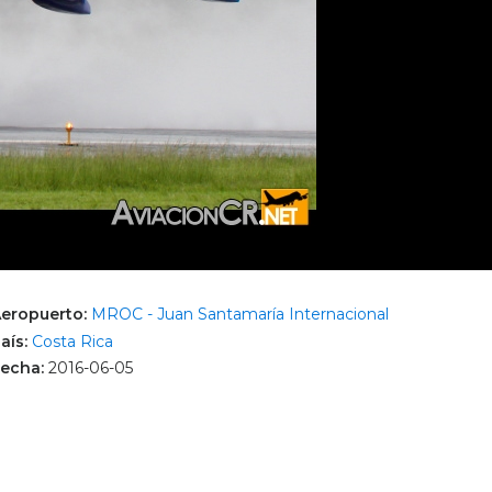
eropuerto:
MROC - Juan Santamaría Internacional
aís:
Costa Rica
echa:
2016-06-05