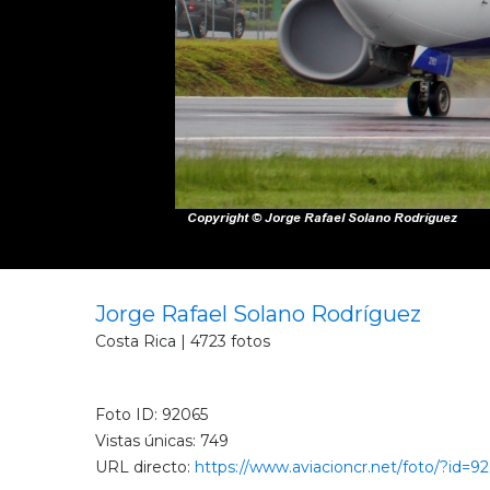
Jorge Rafael Solano Rodríguez
Costa Rica | 4723 fotos
Foto ID: 92065
Vistas únicas: 749
URL directo:
https://www.aviacioncr.net/foto/?id=9