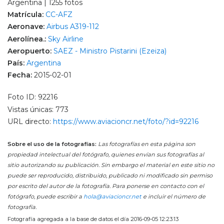
Argentina | 1255 fotos
Matrícula:
CC-AFZ
Aeronave:
Airbus A319-112
Aerolínea.:
Sky Airline
Aeropuerto:
SAEZ - Ministro Pistarini (Ezeiza)
País:
Argentina
Fecha:
2015-02-01
Foto ID: 92216
Vistas únicas: 773
URL directo:
https://www.aviacioncr.net/foto/?id=92216
Sobre el uso de la fotografías:
Las fotografías en esta página son
propiedad intelectual del fotógrafo, quienes envían sus fotografías al
sitio autorizando su publicación. Sin embargo el material en este sitio no
puede ser reproducido, distribuido, publicado ni modificado sin permiso
por escrito del autor de la fotografía. Para ponerse en contacto con el
fotógrafo, puede escribir a
hola@aviacioncr.net
e incluir el número de
fotografía.
Fotografía agregada a la base de datos el día 2016-09-05 12:23:13