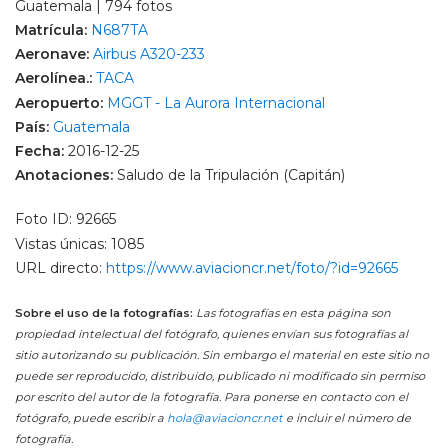
Guatemala | 794 fotos
Matrícula:
N687TA
Aeronave:
Airbus A320-233
Aerolínea.:
TACA
Aeropuerto:
MGGT - La Aurora Internacional
País:
Guatemala
Fecha:
2016-12-25
Anotaciones:
Saludo de la Tripulación (Capitán)
Foto ID: 92665
Vistas únicas: 1085
URL directo:
https://www.aviacioncr.net/foto/?id=92665
Sobre el uso de la fotografías:
Las fotografías en esta página son
propiedad intelectual del fotógrafo, quienes envían sus fotografías al
sitio autorizando su publicación. Sin embargo el material en este sitio no
puede ser reproducido, distribuido, publicado ni modificado sin permiso
por escrito del autor de la fotografía. Para ponerse en contacto con el
fotógrafo, puede escribir a
hola@aviacioncr.net
e incluir el número de
fotografía.