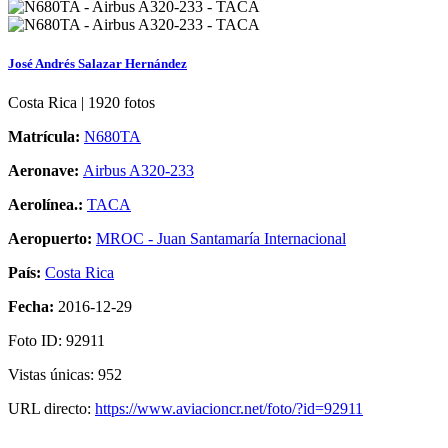
José Andrés Salazar Hernández
Costa Rica | 1920 fotos
Matrícula:
N680TA
Aeronave:
Airbus A320-233
Aerolínea.:
TACA
Aeropuerto:
MROC - Juan Santamaría Internacional
País:
Costa Rica
Fecha:
2016-12-29
Foto ID: 92911
Vistas únicas: 952
URL directo:
https://www.aviacioncr.net/foto/?id=92911