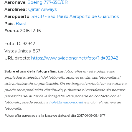
Aeronave:
Boeing 777-35E/ER
Aerolínea.:
Qatar Airways
Aeropuerto:
SBGR - Sao Paulo Aeroporto de Guarulhos
País:
Brasil
Fecha:
2016-12-16
Foto ID: 92942
Vistas únicas: 857
URL directo:
https://www.aviacioncr.net/foto/?id=92942
Sobre el uso de la fotografías:
Las fotografías en esta página son
propiedad intelectual del fotógrafo, quienes envían sus fotografías al
sitio autorizando su publicación. Sin embargo el material en este sitio no
puede ser reproducido, distribuido, publicado ni modificado sin permiso
por escrito del autor de la fotografía. Para ponerse en contacto con el
fotógrafo, puede escribir a
hola@aviacioncr.net
e incluir el número de
fotografía.
Fotografía agregada a la base de datos el día 2017-01-09 06:46:17