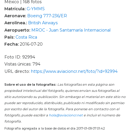
México | 168 fotos
Matrícula:
G-YMMS
Aeronave:
Boeing 777-236/ER
Aerolínea.:
British Airways
Aeropuerto:
MROC - Juan Santamaría Internacional
País:
Costa Rica
Fecha:
2016-07-20
Foto ID: 92994
Vistas únicas: 794
URL directo:
https://www.aviacioncr.net/foto/?id=92994
Sobre el uso de la fotografías:
Las fotografías en esta página son
propiedad intelectual del fotógrafo, quienes envían sus fotografías al
sitio autorizando su publicación. Sin embargo el material en este sitio no
puede ser reproducido, distribuido, publicado ni modificado sin permiso
por escrito del autor de la fotografía. Para ponerse en contacto con el
fotógrafo, puede escribir a
hola@aviacioncr.net
e incluir el número de
fotografía.
Fotografía agregada a la base de datos el día 2017-01-09 07:01:42