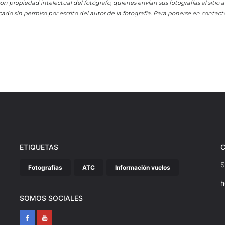
on propiedad intelectual del fotógrafo, quienes envían sus fotografías al sitio
cado sin permiso por escrito del autor de la fotografía. Para ponerse en contact
ETIQUETAS
S
Fotografías
ATC
Información vuelos
h
SOMOS SOCIALES