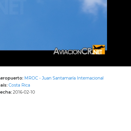
eropuerto:
MROC - Juan Santamaría Internacional
aís:
Costa Rica
echa:
2016-02-10