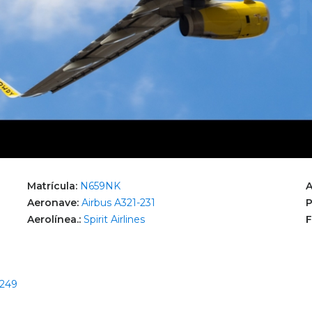
Matrícula:
N659NK
A
Aeronave:
Airbus A321-231
P
Aerolínea.:
Spirit Airlines
F
3249