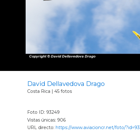
David Dellavedova Drago
Costa Rica | 45 fotos
Foto ID: 93249
Vistas únicas: 906
URL directo:
https://www.aviacioncr.net/foto/?id=9