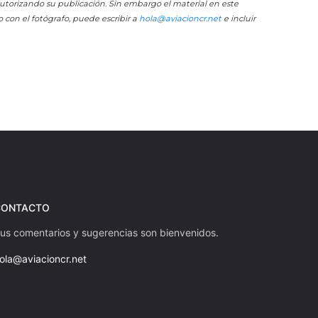
 autorizando su publicación. Sin embargo el material en este
o con el fotógrafo, puede escribir a
hola@aviacioncr.net
e incluir
CONTACTO
us comentarios y sugerencias son bienvenidos.
ola@aviacioncr.net