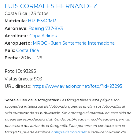
LUIS CORRALES HERNANDEZ
Costa Rica | 33 fotos
Matrícula:
HP-1534CMP
Aeronave:
Boeing 737-8V3
Aerolínea.:
Copa Airlines
Aeropuerto:
MROC - Juan Santamaría Internacional
País:
Costa Rica
Fecha:
2016-11-29
Foto ID: 93295
Vistas únicas: 903
URL directo:
https://www.aviacioncr.net/foto/?id=93295
Sobre el uso de la fotografías:
Las fotografías en esta página son
propiedad intelectual del fotógrafo, quienes envían sus fotografías al
sitio autorizando su publicación. Sin embargo el material en este sitio no
puede ser reproducido, distribuido, publicado ni modificado sin permiso
por escrito del autor de la fotografía. Para ponerse en contacto con el
fotógrafo, puede escribir a
hola@aviacioncr.net
e incluir el número de