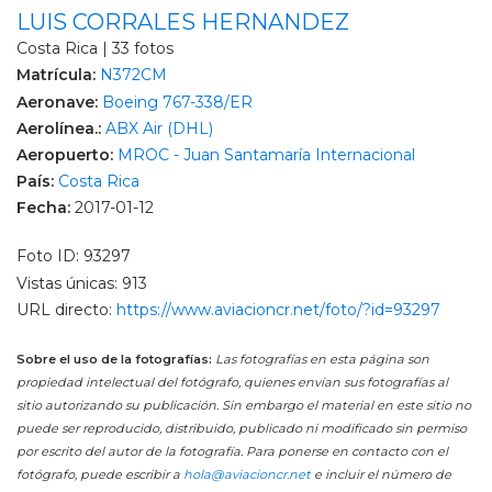
LUIS CORRALES HERNANDEZ
Costa Rica | 33 fotos
Matrícula:
N372CM
Aeronave:
Boeing 767-338/ER
Aerolínea.:
ABX Air (DHL)
Aeropuerto:
MROC - Juan Santamaría Internacional
País:
Costa Rica
Fecha:
2017-01-12
Foto ID: 93297
Vistas únicas: 913
URL directo:
https://www.aviacioncr.net/foto/?id=93297
Sobre el uso de la fotografías:
Las fotografías en esta página son
propiedad intelectual del fotógrafo, quienes envían sus fotografías al
sitio autorizando su publicación. Sin embargo el material en este sitio no
puede ser reproducido, distribuido, publicado ni modificado sin permiso
por escrito del autor de la fotografía. Para ponerse en contacto con el
fotógrafo, puede escribir a
hola@aviacioncr.net
e incluir el número de