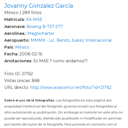
Jovanny Gonzalez Garcia
México | 289 fotos
Matrícula:
XA-MAE
Aeronave:
Boeing B-737-277
Aerolínea.:
Magnicharter
Aeropuerto:
MMMX - Lic. Benito Juárez Internacional
País:
México
Fecha:
2008-02-16
Anotaciones:
Eii MAE !! como andamos?!
Foto ID: 21762
Vistas únicas: 868
URL directo:
http://www.aviacioncr.net/foto/?id=21762
Sobre el uso de la fotografías:
Las fotografías en esta página son
propiedad intelectual del fotógrafo, quienes envían sus fotografías al
sitio autorizando su publicación. Sin embargo el material en este sitio no
puede ser reproducido, distribuido, publicado ni modificado sin permiso
por escrito del autor de la fotografía. Para ponerse en contacto con el