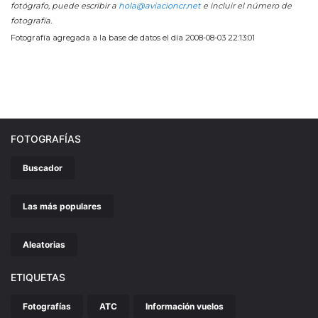
fotógrafo, puede escribir a
hola@aviacioncr.net
e incluir el número de
fotografía.
Fotografía agregada a la base de datos el día 2008-08-03 22:13:01
FOTOGRAFÍAS
Buscador
Las más populares
Aleatorias
ETIQUETAS
Fotografías
ATC
Información vuelos