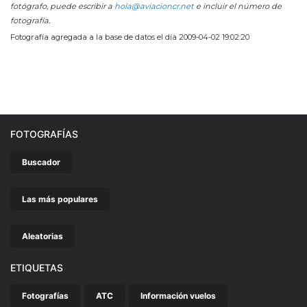
fotógrafo, puede escribir a
hola@aviacioncr.net
e incluir el número de
fotografía.
Fotografía agregada a la base de datos el día 2009-04-02 19:02:20
FOTOGRAFÍAS
Buscador
Las más populares
Aleatorias
ETIQUETAS
Fotografías
ATC
Información vuelos