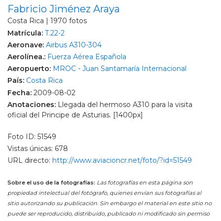
Fabricio Jiménez Araya
Costa Rica | 1970 fotos
Matrícula:
T.22-2
Aeronave:
Airbus A310-304
Aerolínea.:
Fuerza Aérea Española
Aeropuerto:
MROC - Juan Santamaría Internacional
País:
Costa Rica
Fecha:
2009-08-02
Anotaciones:
Llegada del hermoso A310 para la visita
oficial del Principe de Asturias. [1400px]
Foto ID: 51549
Vistas únicas: 678
URL directo:
http://www.aviacioncr.net/foto/?id=51549
Sobre el uso de la fotografías:
Las fotografías en esta página son
propiedad intelectual del fotógrafo, quienes envían sus fotografías al
sitio autorizando su publicación. Sin embargo el material en este sitio no
puede ser reproducido, distribuido, publicado ni modificado sin permiso