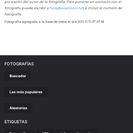
por escrito del autor de la fotografía. Para ponerse en contacto con el
fotógrafo, puede escribir a
hola@aviacioncr.net
e incluir el número de
fotografía.
Fotografía agregada a la base de datos el día 2011-11-11 07:47:18
FOTOGRAFÍAS
Buscador
Las más populares
Aleatorias
ETIQUETAS