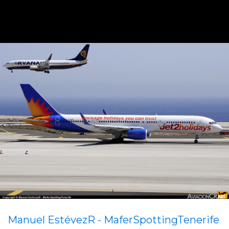
Manuel EstévezR - MaferSpottingTenerife