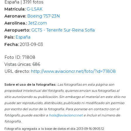
España | 3191 fotos
Matrícula:
G-LSAK
Aeronave:
Boeing 757-23N
Aerolínea.:
Jet2.com
Aeropuerto:
GCTS - Tenerife Sur-Reina Sofía
País:
España
Fecha:
2013-09-03
Foto ID: 71808
Vistas únicas: 686
URL directo:
http://www.aviacioncr.net/foto/?id=71808
Sobre el uso de la fotografías:
Las fotografías en esta página son
propiedad intelectual del fotógrafo, quienes envían sus fotografías al
sitio autorizando su publicación. Sin embargo el material en este sitio no
puede ser reproducido, distribuido, publicado ni modificado sin permiso
por escrito del autor de la fotografía. Para ponerse en contacto con el
fotógrafo, puede escribir a
hola@aviacioncr.net
e incluir el número de
fotografía.
Fotografía agregada a la base de datos el día 2013-09-16 09:05:12