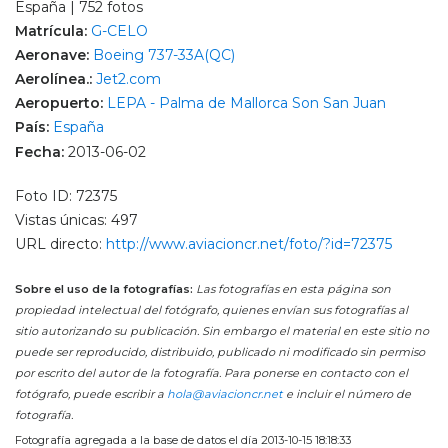
España | 752 fotos
Matrícula:
G-CELO
Aeronave:
Boeing 737-33A(QC)
Aerolínea.:
Jet2.com
Aeropuerto:
LEPA - Palma de Mallorca Son San Juan
País:
España
Fecha:
2013-06-02
Foto ID: 72375
Vistas únicas: 497
URL directo:
http://www.aviacioncr.net/foto/?id=72375
Sobre el uso de la fotografías:
Las fotografías en esta página son
propiedad intelectual del fotógrafo, quienes envían sus fotografías al
sitio autorizando su publicación. Sin embargo el material en este sitio no
puede ser reproducido, distribuido, publicado ni modificado sin permiso
por escrito del autor de la fotografía. Para ponerse en contacto con el
fotógrafo, puede escribir a
hola@aviacioncr.net
e incluir el número de
fotografía.
Fotografía agregada a la base de datos el día 2013-10-15 18:18:33