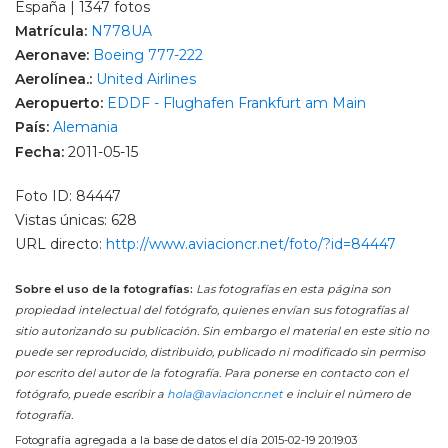
España | 1347 fotos
Matrícula:
N778UA
Aeronave:
Boeing 777-222
Aerolínea.:
United Airlines
Aeropuerto:
EDDF - Flughafen Frankfurt am Main
País:
Alemania
Fecha:
2011-05-15
Foto ID: 84447
Vistas únicas: 628
URL directo:
http://www.aviacioncr.net/foto/?id=84447
Sobre el uso de la fotografías:
Las fotografías en esta página son
propiedad intelectual del fotógrafo, quienes envían sus fotografías al
sitio autorizando su publicación. Sin embargo el material en este sitio no
puede ser reproducido, distribuido, publicado ni modificado sin permiso
por escrito del autor de la fotografía. Para ponerse en contacto con el
fotógrafo, puede escribir a
hola@aviacioncr.net
e incluir el número de
fotografía.
Fotografía agregada a la base de datos el día 2015-02-19 20:19:03