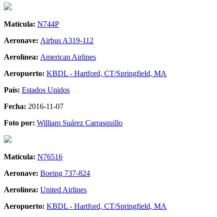
Matícula:
N744P
Aeronave:
Airbus A319-112
Aerolínea:
American Airlines
Aeropuerto:
KBDL - Hartford, CT/Springfield, MA
País:
Estados Unidos
Fecha:
2016-11-07
Foto por:
William Suárez Carrasquillo
Matícula:
N76516
Aeronave:
Boeing 737-824
Aerolínea:
United Airlines
Aeropuerto:
KBDL - Hartford, CT/Springfield, MA