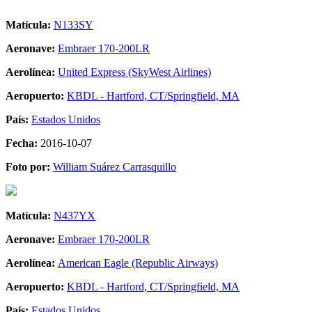
Matícula:
N133SY
Aeronave:
Embraer 170-200LR
Aerolínea:
United Express (SkyWest Airlines)
Aeropuerto:
KBDL - Hartford, CT/Springfield, MA
País:
Estados Unidos
Fecha:
2016-10-07
Foto por:
William Suárez Carrasquillo
Matícula:
N437YX
Aeronave:
Embraer 170-200LR
Aerolínea:
American Eagle (Republic Airways)
Aeropuerto:
KBDL - Hartford, CT/Springfield, MA
País:
Estados Unidos