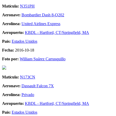
Matícula:
N351PH
Aeronave:
Bombardier Dash 8-Q202
Aerolínea:
United Airlines Express
Aeropuerto:
KBDL - Hartford, CT/Springfield, MA
País:
Estados Unidos
Fecha:
2016-10-18
Foto por:
William Suárez Carrasquillo
Matícula:
N173CN
Aeronave:
Dassault Falcon 7X
Aerolínea:
Privado
Aeropuerto:
KBDL - Hartford, CT/Springfield, MA
País:
Estados Unidos