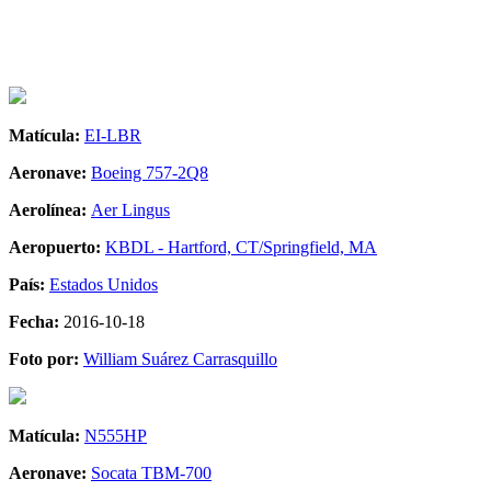
Matícula:
EI-LBR
Aeronave:
Boeing 757-2Q8
Aerolínea:
Aer Lingus
Aeropuerto:
KBDL - Hartford, CT/Springfield, MA
País:
Estados Unidos
Fecha:
2016-10-18
Foto por:
William Suárez Carrasquillo
Matícula:
N555HP
Aeronave:
Socata TBM-700