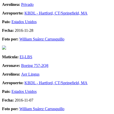
Aerolínea:
Privado
Aeropuerto:
KBDL - Hartford, CT/Springfield, MA
País:
Estados Unidos
Fecha:
2016-11-28
Foto por:
William Suárez Carrasquillo
Matícula:
EI-LBS
Aeronave:
Boeing 757-2Q8
Aerolínea:
Aer Lingus
Aeropuerto:
KBDL - Hartford, CT/Springfield, MA
País:
Estados Unidos
Fecha:
2016-11-07
Foto por:
William Suárez Carrasquillo