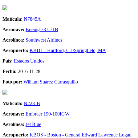
Matícula:
N7845A
Aeronave:
Boeing 737-71B
Aerolínea:
Southwest Airlines
Aeropuerto:
KBDL - Hartford, CT/Springfield, MA
País:
Estados Unidos
Fecha:
2016-11-28
Foto por:
William Suárez Carrasquillo
Matícula:
N228JB
Aeronave:
Embraer 190-100IGW
Aerolínea:
Jet Blue
Aeropuerto:
KBOS - Boston - General Edward Lawrence Logan