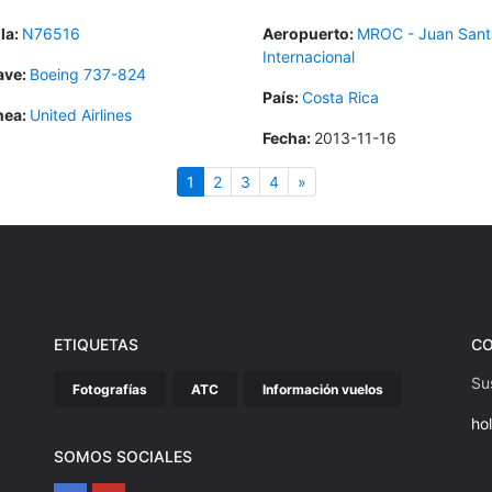
la:
N76516
Aeropuerto:
MROC - Juan Sant
Internacional
ave:
Boeing 737-824
País:
Costa Rica
nea:
United Airlines
Fecha:
2013-11-16
(actual)
Siguiente
1
2
3
4
»
ETIQUETAS
C
Su
Fotografías
ATC
Información vuelos
ho
SOMOS SOCIALES