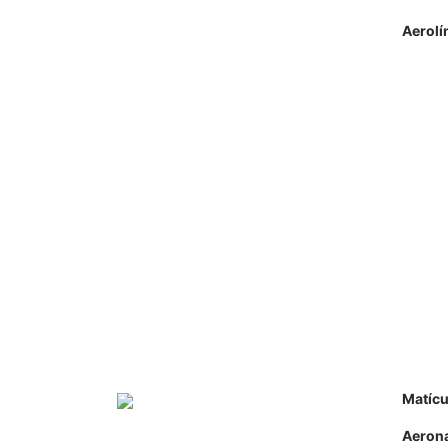
Aerolí
Matícu
Aeron