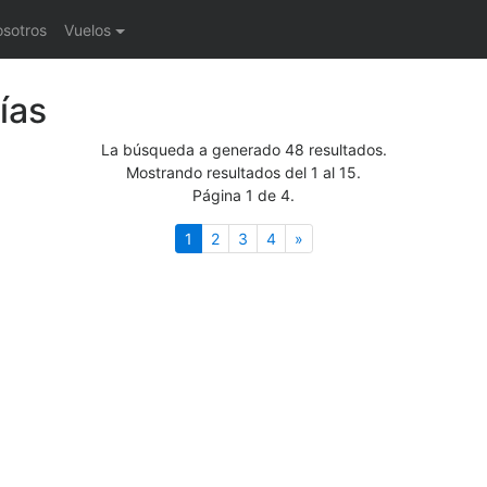
osotros
Vuelos
ías
La búsqueda a generado 48 resultados.
Mostrando resultados del 1 al 15.
Página 1 de 4.
(actual)
Siguiente
1
2
3
4
»