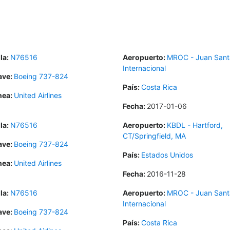
la:
N76516
Aeropuerto:
MROC - Juan Sant
Internacional
ave:
Boeing 737-824
País:
Costa Rica
nea:
United Airlines
Fecha:
2017-01-06
la:
N76516
Aeropuerto:
KBDL - Hartford,
CT/Springfield, MA
ave:
Boeing 737-824
País:
Estados Unidos
nea:
United Airlines
Fecha:
2016-11-28
la:
N76516
Aeropuerto:
MROC - Juan Sant
Internacional
ave:
Boeing 737-824
País:
Costa Rica