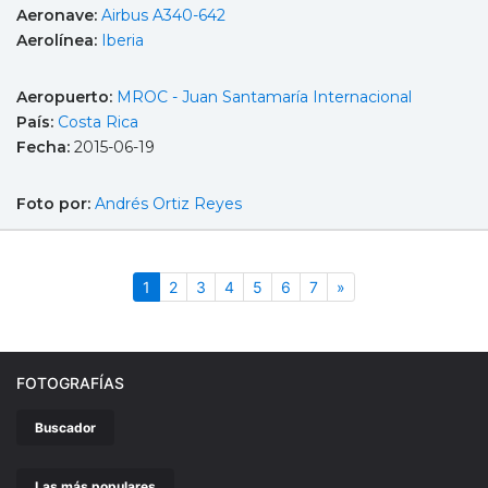
Aeronave:
Airbus A340-642
Aerolínea:
Iberia
Aeropuerto:
MROC - Juan Santamaría Internacional
País:
Costa Rica
Fecha:
2015-06-19
Foto por:
Andrés Ortiz Reyes
(actual)
Siguiente
1
2
3
4
5
6
7
»
FOTOGRAFÍAS
Buscador
Las más populares