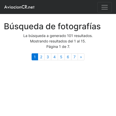
AviacionCR.net
Búsqueda de fotografías
La búsqueda a generado 101 resultados.
Mostrando resultados del 1 al 15.
Página 1 de 7.
(actual)
Siguiente
1
2
3
4
5
6
7
»