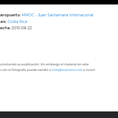
eropuerto:
MROC - Juan Santamaría Internacional
aís:
Costa Rica
echa:
2015-08-22
 autorizando su publicación. Sin embargo el material en este
o con el fotógrafo, puede escribir a
hola@aviacioncr.net
e incluir