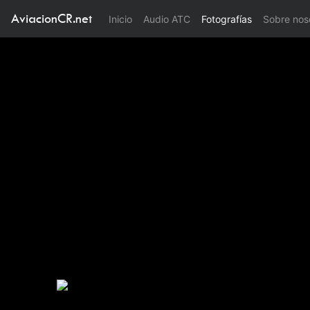
AviacionCR.net
(current)
Inicio
Audio ATC
Fotografías
Sobre nos