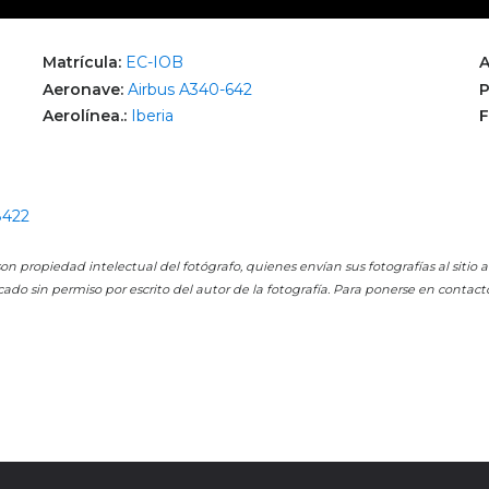
Matrícula:
EC-IOB
A
Aeronave:
Airbus A340-642
P
Aerolínea.:
Iberia
F
8422
on propiedad intelectual del fotógrafo, quienes envían sus fotografías al sitio
cado sin permiso por escrito del autor de la fotografía. Para ponerse en contact