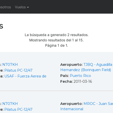
osotros
Vuelos
s
La búsqueda a generado 2 resultados.
Mostrando resultados del 1 al 15.
Página 1 de 1.
a:
N707KH
Aeropuerto:
TJBQ - Aguadilla 
Hernandez (Borinquen Field)
e:
Pilatus PC-12/47
País:
Puerto Rico
ea:
USAF - Fuerza Aerea de
Fecha:
2011-03-16
a:
N707KH
Aeropuerto:
MROC - Juan Sa
Internacional
e:
Pilatus PC-12/47