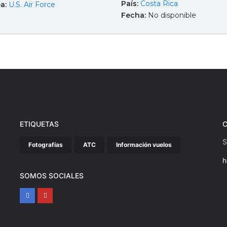
País:
Costa Rica
ea:
U.S. Air Force
Fecha:
No disponible
ETIQUETAS
S
Fotografías
ATC
Información vuelos
h
SOMOS SOCIALES