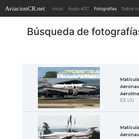
AviacionCR.net
(current)
Inicio
Audio ATC
Fotografías
Sobre n
Búsqueda de fotografía
Matícul
Aeronav
Aerolín
EE.UU
Matícul
Aeronav