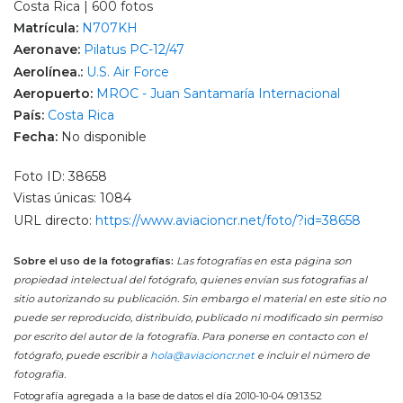
Costa Rica | 600 fotos
Matrícula:
N707KH
Aeronave:
Pilatus PC-12/47
Aerolínea.:
U.S. Air Force
Aeropuerto:
MROC - Juan Santamaría Internacional
País:
Costa Rica
Fecha:
No disponible
Foto ID: 38658
Vistas únicas: 1084
URL directo:
https://www.aviacioncr.net/foto/?id=38658
Sobre el uso de la fotografías:
Las fotografías en esta página son
propiedad intelectual del fotógrafo, quienes envían sus fotografías al
sitio autorizando su publicación. Sin embargo el material en este sitio no
puede ser reproducido, distribuido, publicado ni modificado sin permiso
por escrito del autor de la fotografía. Para ponerse en contacto con el
fotógrafo, puede escribir a
hola@aviacioncr.net
e incluir el número de
fotografía.
Fotografía agregada a la base de datos el día 2010-10-04 09:13:52