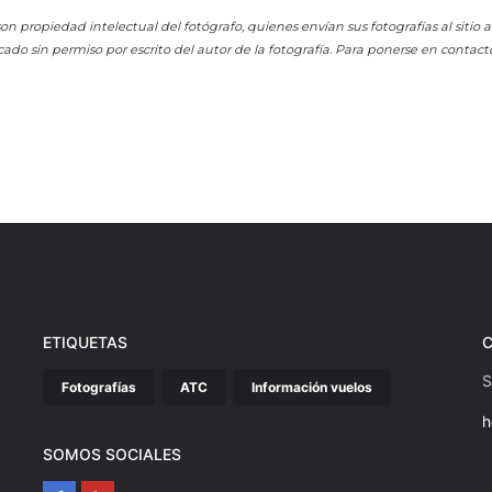
on propiedad intelectual del fotógrafo, quienes envían sus fotografías al sitio
cado sin permiso por escrito del autor de la fotografía. Para ponerse en contact
ETIQUETAS
S
Fotografías
ATC
Información vuelos
h
SOMOS SOCIALES