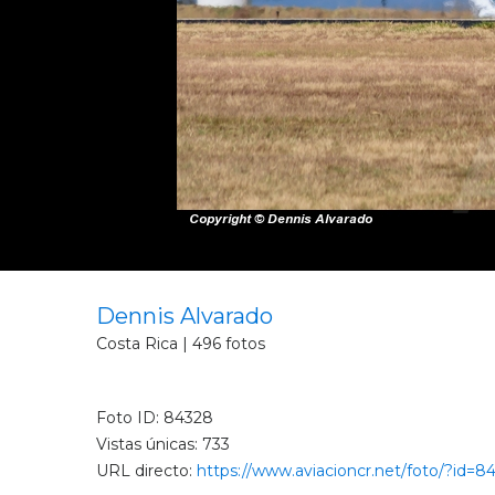
Dennis Alvarado
Costa Rica | 496 fotos
Foto ID: 84328
Vistas únicas: 733
URL directo:
https://www.aviacioncr.net/foto/?id=8