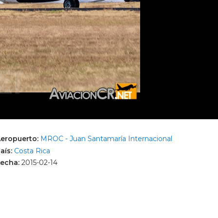
eropuerto:
MROC - Juan Santamaría Internacional
aís:
Costa Rica
echa:
2015-02-14