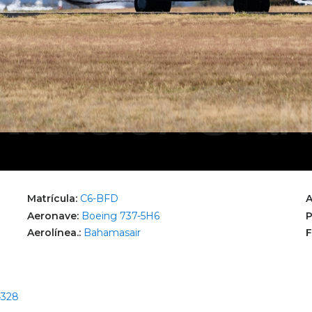
Matrícula:
C6-BFD
A
Aeronave:
Boeing 737-5H6
P
Aerolínea.:
Bahamasair
F
4328