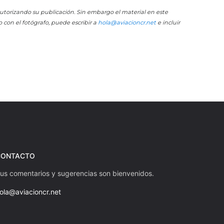
 autorizando su publicación. Sin embargo el material en este
o con el fotógrafo, puede escribir a
hola@aviacioncr.net
e incluir
CONTACTO
us comentarios y sugerencias son bienvenidos.
ola@aviacioncr.net