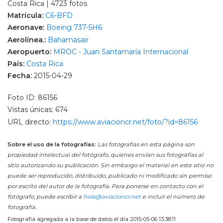
Costa Rica | 4723 fotos
Matrícula:
C6-BFD
Aeronave:
Boeing 737-5H6
Aerolínea.:
Bahamasair
Aeropuerto:
MROC - Juan Santamaría Internacional
País:
Costa Rica
Fecha:
2015-04-29
Foto ID: 86156
Vistas únicas: 674
URL directo:
https://www.aviacioncr.net/foto/?id=86156
Sobre el uso de la fotografías:
Las fotografías en esta página son
propiedad intelectual del fotógrafo, quienes envían sus fotografías al
sitio autorizando su publicación. Sin embargo el material en este sitio no
puede ser reproducido, distribuido, publicado ni modificado sin permiso
por escrito del autor de la fotografía. Para ponerse en contacto con el
fotógrafo, puede escribir a
hola@aviacioncr.net
e incluir el número de
fotografía.
Fotografía agregada a la base de datos el día 2015-05-06 13:38:11